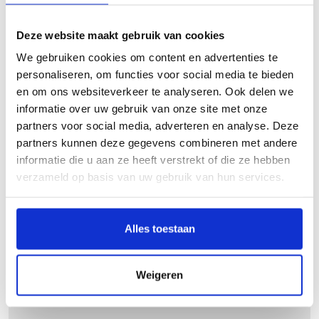
HOME
8.8
/ 10
Deze website maakt gebruik van cookies
ROUTES
Waterlinie fiets-experience: Fietsen door loopgraven
en langs forten
We gebruiken cookies om content en advertenties te
THEMAHAPPEN
Deze waterlinie route was prachtig. Als van Dijken en
personaliseren, om functies voor social media te bieden
RESERVEREN
ruisend riet houdt is deze route geweldig. Je komt weinig
en om ons websiteverkeer te analyseren. Ook delen we
op de openbare weg en bijna niet in de kern van een stad/
informatie over uw gebruik van onze site met onze
CADEAUBON
dorp
partners voor social media, adverteren en analyse. Deze
VRAGEN
partners kunnen deze gegevens combineren met andere
informatie die u aan ze heeft verstrekt of die ze hebben
MEDIA
Marjan van der Schilt Oosterhuis | 07-08-2026
verzameld op basis van uw gebruik van hun services.
Bekijk deze route
CONTACT
9.1
/ 10
Alles toestaan
Heerlijkheden van Polder en Duin
Weigeren
Erg leuk om te doen