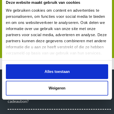
te ontvangen.
Deze website maakt gebruik van cookies
ROUTES
We gebruiken cookies om content en advertenties te
THEMAHAPPEN
personaliseren, om functies voor social media te bieden
RESERVEREN
en om ons websiteverkeer te analyseren. Ook delen we
informatie over uw gebruik van onze site met onze
CADEAUBON
partners voor social media, adverteren en analyse. Deze
VRAGEN
partners kunnen deze gegevens combineren met andere
informatie die u aan ze heeft verstrekt of die ze hebben
MEDIA
verzameld op basis van uw gebruik van hun services.
CONTACT
Alles toestaan
Veelgestelde vragen
Weigeren
Wat is het verschil tussen een opgestuurde en een digitale
cadeaubon?