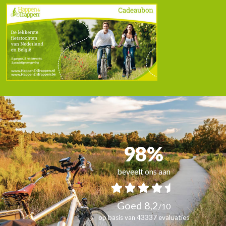
98%
beveelt ons aan
Goed 8,2
/
10
op basis van 43337 evaluaties