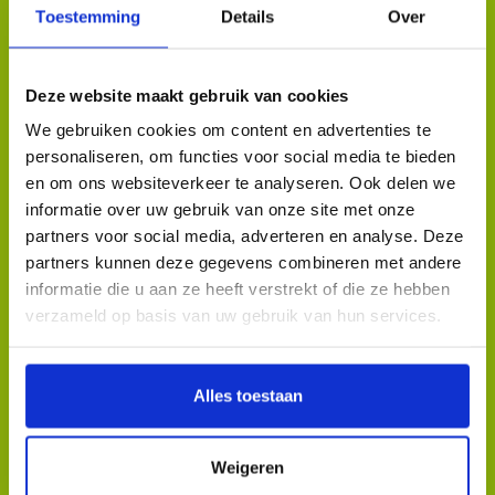
Toestemming
Details
Over
HOME
Trappen naar
het voorgerecht
Deze website maakt gebruik van cookies
ROUTES
We gebruiken cookies om content en advertenties te
THEMAHAPPEN
personaliseren, om functies voor social media te bieden
RESERVEREN
en om ons websiteverkeer te analyseren. Ook delen we
Op naar een
informatie over uw gebruik van onze site met onze
CADEAUBON
smakelijk soepje
partners voor social media, adverteren en analyse. Deze
VRAGEN
partners kunnen deze gegevens combineren met andere
informatie die u aan ze heeft verstrekt of die ze hebben
MEDIA
verzameld op basis van uw gebruik van hun services.
CONTACT
Een heerlijk
hoofdgerecht
Alles toestaan
Weigeren
Laatste stop:
het dessert