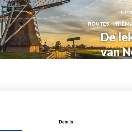
HOM
ROUTES
THEM
De le
van N
Details