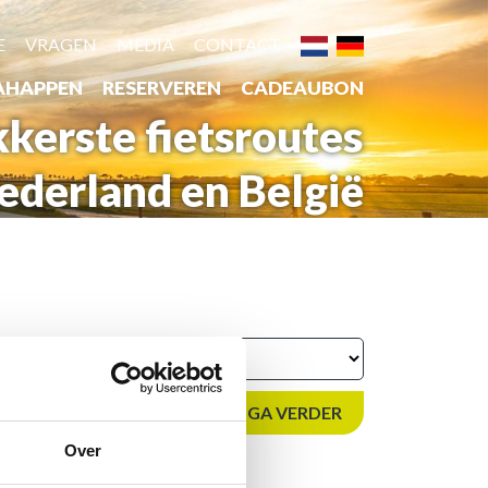
E
VRAGEN
MEDIA
CONTACT
AHAPPEN
RESERVEREN
CADEAUBON
kkerste fietsroutes
ederland en België
GA VERDER
Over