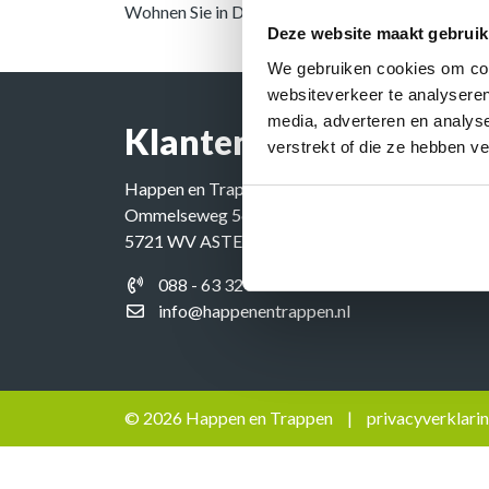
Wohnen Sie in Deutschland? Klicken Sie hier.
Deze website maakt gebruik
We gebruiken cookies om cont
websiteverkeer te analyseren
media, adverteren en analys
Klantenservice
verstrekt of die ze hebben v
Happen en Trappen
Ommelseweg 56
5721 WV ASTEN
088 - 63 32 000
info@happenentrappen.nl
© 2026 Happen en Trappen
|
privacyverklari