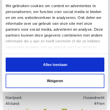
26 evaluaties
We gebruiken cookies om content en advertenties te
THEMAHAPPEN
Genieten langsheen het Geelse groen
personaliseren, om functies voor social media te bieden
RESERVEREN
en om ons websiteverkeer te analyseren. Ook delen we
informatie over uw gebruik van onze site met onze
CADEAUBON
Startpunt:
Geel
partners voor social media, adverteren en analyse. Deze
Afstand:
46 km
VRAGEN
partners kunnen deze gegevens combineren met andere
informatie die u aan ze heeft verstrekt of die ze hebben
MEDIA
verzameld op basis van uw gebruik van hun services.
CONTACT
BEKIJK DEZE ROUTE
Alles toestaan
8,6
/
10
205 evaluaties
Genieten rond Grenspark de Kalmthoutse Heide
Weigeren
Startpunt:
Ossendrecht
Afstand:
49 km