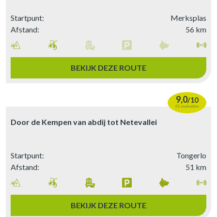
Startpunt:
Merksplas
Afstand:
56 km
BEKIJK DEZE ROUTE
9,0
/
10
61 evaluaties
Door de Kempen van abdij tot Netevallei
Startpunt:
Tongerlo
Afstand:
51 km
BEKIJK DEZE ROUTE