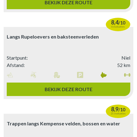
BEKIJK DEZE ROUTE
8,4
/
10
6 evaluaties
Langs Rupeloevers en baksteenverleden
Startpunt:
Niel
Afstand:
52 km
BEKIJK DEZE ROUTE
8,9
/
10
21 evaluaties
Trappen langs Kempense velden, bossen en water