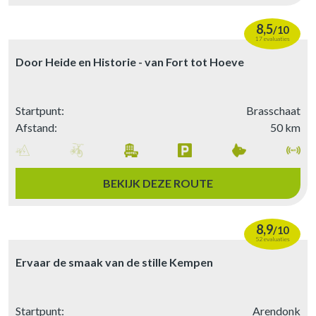
8,5
/
10
17 evaluaties
Door Heide en Historie - van Fort tot Hoeve
Startpunt:
Brasschaat
Afstand:
50 km
BEKIJK DEZE ROUTE
8,9
/
10
52 evaluaties
Ervaar de smaak van de stille Kempen
Startpunt:
Arendonk