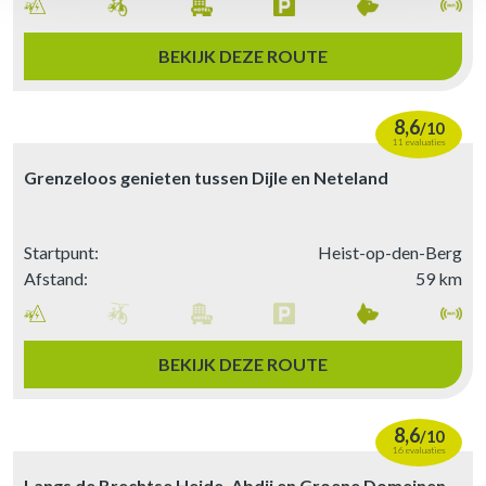
BEKIJK DEZE ROUTE
8,6
/
10
11 evaluaties
Grenzeloos genieten tussen Dijle en Neteland
Startpunt:
Heist-op-den-Berg
Afstand:
59 km
BEKIJK DEZE ROUTE
8,6
/
10
16 evaluaties
Langs de Brechtse Heide, Abdij en Groene Domeinen