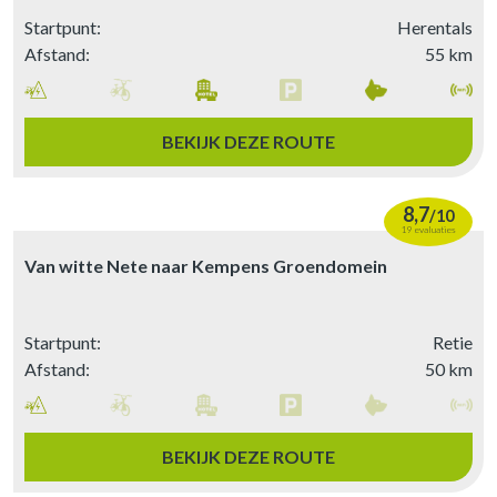
Startpunt:
Herentals
Afstand:
55 km
BEKIJK DEZE ROUTE
8,7
/
10
19 evaluaties
Van witte Nete naar Kempens Groendomein
Startpunt:
Retie
Afstand:
50 km
BEKIJK DEZE ROUTE