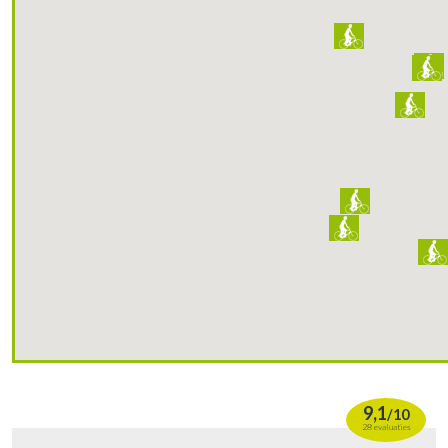
9,1
/
10
28 evaluaties