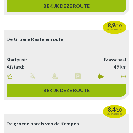
BEKIJK DEZE ROUTE
8,9
/
10
40 evaluaties
De Groene Kastelenroute
Startpunt:
Brasschaat
Afstand:
49 km
BEKIJK DEZE ROUTE
8,4
/
10
31 evaluaties
De groene parels van de Kempen