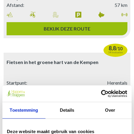
Afstand:
57 km
BEKIJK DEZE ROUTE
8,8
/
10
34 evaluaties
Fietsen in het groene hart van de Kempen
Startpunt:
Herentals
Afstand:
46 km
Toestemming
Details
Over
BEKIJK DEZE ROUTE
HOME
Deze website maakt gebruik van cookies
ROUTES
9,0
/
10