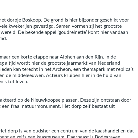
het dorpje Boskoop. De grond is hier bijzonder geschikt voor
 vele kwekerijen gevestigd. Samen vormen zij het grootste
wereld. De bekende appel ‘goudreinette’ komt hier vandaan
emd.
 maar een korte etappe naar Alphen aan den Rijn. In de
g altijd wordt hier de grootste jaarmarkt van Nederland
leden kan terecht in het Archeon, een themapark met replica’s
 en de middeleeuwen. Acteurs kruipen hier in de huid van
is tot leven.
kteerd op de Nieuwkoopse plassen. Deze zijn ontstaan door
t een fraai natuurmonument. Het dorp zelf bestaat uit
 Het dorp is van oudsher een centrum van de kaashandel en dat
ment en zelfs een kaasmuseum. Daarnaast is Bodegraven