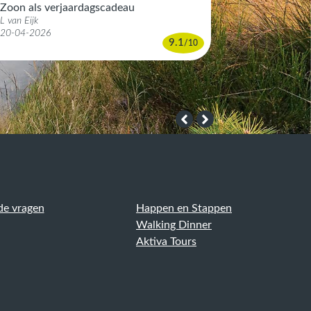
10-11-2025
Zoon als verjaardagscadeau
L van Eijk
20-04-2026
9.1
/
10
de vragen
Happen en Stappen
Walking Dinner
Aktiva Tours