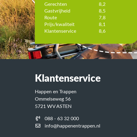
heerlijk gegeten. Top!!! Leg
Gerechten
8,2
documentatie bij campings.!!
Gastvrijheid
8,5
Jan en klarie Vroegop
Route
7,8
8.0
/
10
22-05-2023
Prijs/kwaliteit
8,1
8.8
/
1
Klantenservice
8,6
Klantenservice
Happen en Trappen
Ommelseweg 56
5721 WV ASTEN
088 - 63 32 000
info@happenentrappen.nl