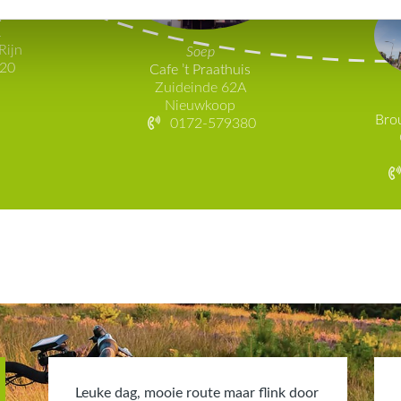
lphen
1
Rijn
Soep
20
Cafe ’t Praathuis
Zuideinde 62A
Nieuwkoop
Bro
0172-579380
Leuke dag, mooie route maar flink door