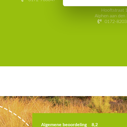
Koeien en Kaas A
Hooftstraat 
Alphen aan den 
0172-8203
 drinken en
Wij hebben er erg van genoten en
Algemene beoordeling
8,2