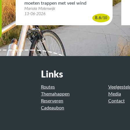
moeten trappen met veel wind
Mariola Molenwijk
13-06-2026
8.6
/
10
0
Links
Routes
Veelgestel
Themahappen
Media
Reserveren
Contact
Cadeaubon