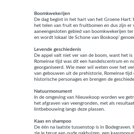
Boomkwekerijen
De dag begint in het hart van het Groene Hart: 
het telen van fruit en fruitbomen en dus zijn er
aaneengesloten gebied van boomkwekerijen ter 
en wordt lokaal ‘de Schone van Boskoop’ geno
Levende geschiedenis
De appel valt niet ver van de boom, want het is
Romeinse tijd was dit een handelscentrum en no
georganiseerd. Wie meer wil weten over het ver
van gebouwen uit de prehistorie, Romeinse tijd
historische personages en brengen de geschieden
Natuurmonument
In de omgeving van Nieuwkoop worden we getra
het afgraven van veengronden, met als resultaa
lintbebouwing langs deze plassen.
Kaas en shampoo
De één na laatste tussenstop is in Bodegraven.
zie je terug aan oude pakhuizen, een kaasmonu