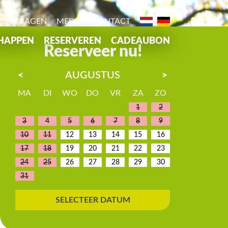
E
VRAGEN
MEDIA
CONTACT
HAPPEN
RESERVEREN
CADEAUBON
Reserveer nu!
AUGUSTUS
<
>
MA
DI
WO
DO
VR
ZA
ZO
1
2
3
4
5
6
7
8
9
10
11
12
13
14
15
16
17
18
19
20
21
22
23
24
25
26
27
28
29
30
31
SELECTEER DATUM