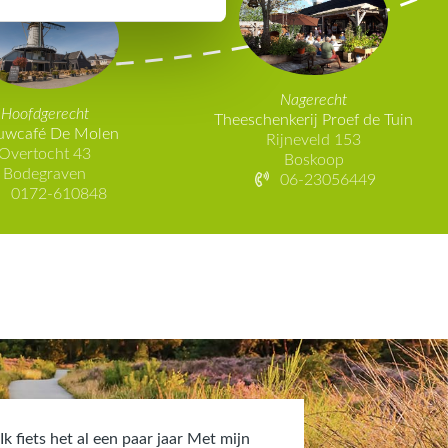
Nagerecht
Hoofdgerecht
Theeschenkerij Proef de Tuin
uwcafé De Molen
Rijneveld 153
Overtocht 43
Boskoop
Bodegraven
06-23056449
0172-610848
Nicolette Over
Ik fiets het al een paar jaar Met mijn