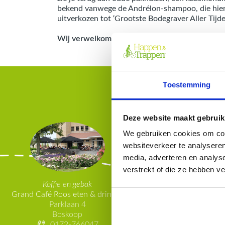
bekend vanwege de Andrélon-shampoo, die hier 
uitverkozen tot ‘Grootste Bodegraver Aller Tijde
Wij verwelkomen u graag op deze Happen en T
Toestemming
Deze website maakt gebruik
We gebruiken cookies om cont
websiteverkeer te analyseren
media, adverteren en analys
verstrekt of die ze hebben v
Koffie en gebak
Grand Café Roos eten & drinken
Parklaan 4
Boskoop
Voorgerecht
0172-766047