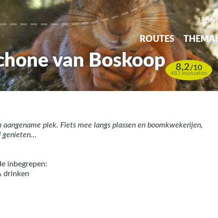
HOM
ROUTES
THEMA
Schone van Boskoop
8,2
/
10
483 evaluaties
n aangename plek. Fiets mee langs plassen en boomkwekerijen,
nd genieten…
de inbegrepen:
& drinken