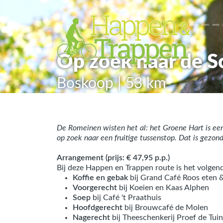
Op zoek naar de 
Boskoop | 53 km
De Romeinen wisten het al: het Groene Hart is ee
op zoek naar een fruitige tussenstop. Dat is gezo
Arrangement (prijs: € 47,95 p.p.)
Bij deze Happen en Trappen route is het volgen
Koffie en gebak
bij Grand Café Roos eten 
Voorgerecht
bij Koeien en Kaas Alphen
Soep
bij Café 't Praathuis
Hoofdgerecht
bij Brouwcafé de Molen
Nagerecht
bij Theeschenkerij Proef de Tuin