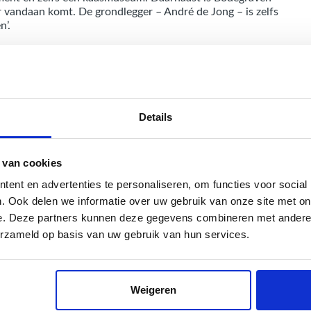
vandaan komt. De grondlegger – André de Jong – is zelfs
n’.
rappen route!
Details
Hoe ziet een da
Op zoek naar d
 van cookies
eruit?
ent en advertenties te personaliseren, om functies voor social
. Ook delen we informatie over uw gebruik van onze site met on
Maak kennis met onze gastvrije 
e. Deze partners kunnen deze gegevens combineren met andere i
erzameld op basis van uw gebruik van hun services.
Weigeren