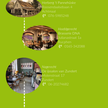
Herberg 't Pannehûske
Roosendaalsebaan 4
Achtmaal
076-5985248
Hoofdgerecht
Brasserie DNA
Julianastraat 1a
Rucphen
0165-342088
Nagerecht
De ijssalon van Zundert
Molenstraat 17
Zundert
06-20274682