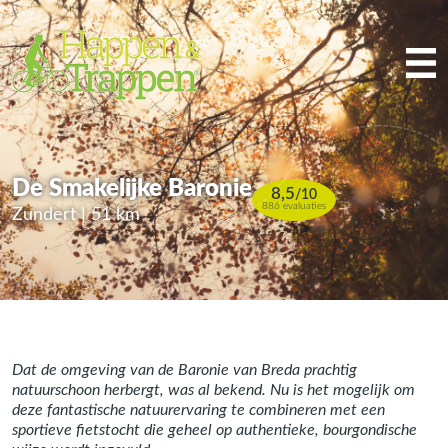
De Smakelijke Baronie
8,5
/
10
886 evaluaties
Zundert | 51 km
Dat de omgeving van de Baronie van Breda prachtig
natuurschoon herbergt, was al bekend. Nu is het mogelijk om
deze fantastische natuurervaring te combineren met een
sportieve fietstocht die geheel op authentieke, bourgondische