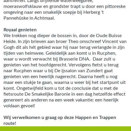
aantreffen. Langs drijvende waterweegbree,
moeraswolfsklauw en grondster trapt u door een pittoreske
omgeving naar een smakelijk soepje bij Herberg 't
Pannehûske in Achtmaal.
Royaal genieten
We trekken nog dieper de bossen in, door de Oude Buisse
Heide. In zijn brieven aan broer Theo omschreef Vincent van
Gogh dit als hét gebied waar hij naar terug verlangde in zijn
tijden van heimwee. Geleidelijk aan komt u in Rucphen,
waar u wordt verwacht bij Brasserie DNA. Daar zult u
genieten van het hoofdgerecht. Vervolgens fietst u terug
naar Rucphen waar u bij De ijssalon van Zundert gaat
genieten ven een heerlijk nagerecht. Daarna heeft u nog
maar een stukje te gaan, waarna u weer bij het startpunt uit
komt. Ongetwijfeld kom u tot de conclusie dat u met de
fietsroute De Smakelijke Baronie in een dag hetzelfde effect
genereert als anderen na een week vakantie: een heerlijk
voldaan gevoel!
Wij verwelkomen u graag op deze Happen en Trappen
route!