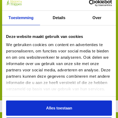
Aanvullende informatie
Toestemming
Details
Over
HOME
Deze website maakt gebruik van cookies
VRAGEN
Sluitingsdagen
We gebruiken cookies om content en advertenties te
MEDIA
personaliseren, om functies voor social media te bieden
Wisseldagen
CONTACT
en om ons websiteverkeer te analyseren. Ook delen we
informatie over uw gebruik van onze site met onze
ROUTES
Overige bijzonderheden
partners voor social media, adverteren en analyse. Deze
Herberg 't Pannehûske
THEMAHAPPEN
partners kunnen deze gegevens combineren met andere
Roosendaalsebaan 4
informatie die u aan ze heeft verstrekt of die ze hebben
Fietsverhuur
RESERVEREN
4885 JK Achtmaal
verzameld op basis van uw gebruik van hun services.
CADEAUBON
Alles toestaan