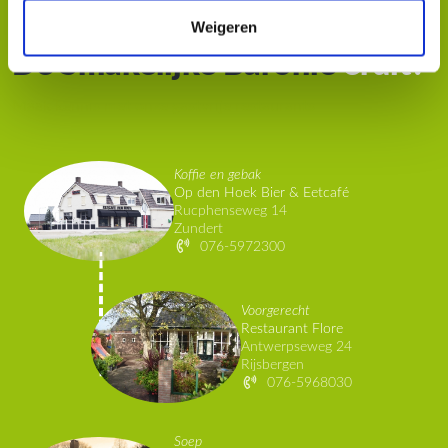
Hoe ziet een dagje
Weigeren
De Smakelijke Baronie
eruit?
Maak kennis met onze gastvrije restaurants
Koffie en gebak
Op den Hoek Bier & Eetcafé
Rucphenseweg 14
Zundert
076-5972300
Voorgerecht
Restaurant Flore
Antwerpseweg 24
Rijsbergen
076-5968030
Soep