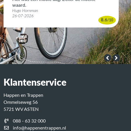
waard.
Hugo Hornman
26-07-2026
8.6
/
10
Klantenservice
Happen en Trappen
Ommelseweg 56
5721 WV ASTEN
088 - 63 32 000
info@happenentrappen.nl