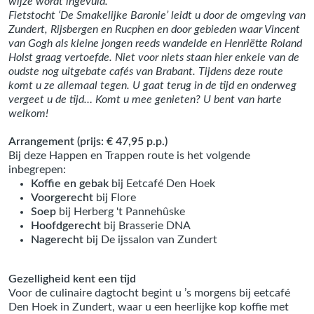
wijze wordt ingevuld.
Fietstocht ‘De Smakelijke Baronie’ leidt u door de omgeving van
Zundert, Rijsbergen en Rucphen en door gebieden waar Vincent
van Gogh als kleine jongen reeds wandelde en Henriëtte Roland
Holst graag vertoefde. Niet voor niets staan hier enkele van de
oudste nog uitgebate cafés van Brabant. Tijdens deze route
komt u ze allemaal tegen. U gaat terug in de tijd en onderweg
vergeet u de tijd… Komt u mee genieten? U bent van harte
welkom!
Arrangement (prijs: € 47,95 p.p.)
Bij deze Happen en Trappen route is het volgende
inbegrepen:
Koffie en gebak
bij Eetcafé Den Hoek
Voorgerecht
bij Flore
Soep
bij Herberg 't Pannehûske
Hoofdgerecht
bij Brasserie DNA
Nagerecht
bij De ijssalon van Zundert
Gezelligheid kent een tijd
Voor de culinaire dagtocht begint u ’s morgens bij eetcafé
Den Hoek in Zundert, waar u een heerlijke kop koffie met