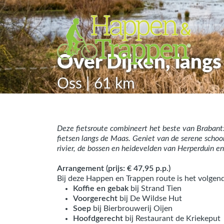
Over Dijken, lang
Oss | 61 km
Deze fietsroute combineert het beste van Brabant:
fietsen langs de Maas. Geniet van de serene schoo
rivier, de bossen en heidevelden van Herperduin e
Arrangement (prijs: € 47,95 p.p.)
Bij deze Happen en Trappen route is het volgen
Koffie en gebak
bij Strand Tien
Voorgerecht
bij De Wildse Hut
Soep
bij Bierbrouwerij Oijen
Hoofdgerecht
bij Restaurant de Kriekeput