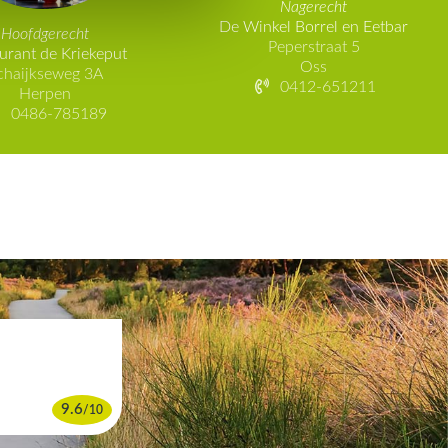
Nagerecht
De Winkel Borrel en Eetbar
Hoofdgerecht
Peperstraat 5
urant de Kriekeput
Oss
chaijkseweg 3A
0412-651211
Herpen
0486-785189
9.6
/
10