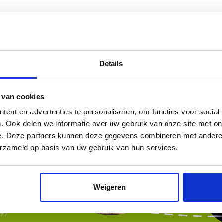
Hoe ziet een da
Details
Over Dijken, la
Herperduin
erui
 van cookies
Maak kennis met onze gastvrije 
ent en advertenties te personaliseren, om functies voor social
. Ook delen we informatie over uw gebruik van onze site met on
e. Deze partners kunnen deze gegevens combineren met andere i
erzameld op basis van uw gebruik van hun services.
t
Weigeren
 6
l
97