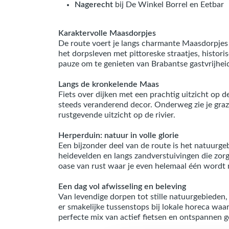
Nagerecht
bij De Winkel Borrel en Eetbar
Karaktervolle Maasdorpjes
De route voert je langs charmante Maasdorpjes z
het dorpsleven met pittoreske straatjes, histori
pauze om te genieten van Brabantse gastvrijhei
Langs de kronkelende Maas
Fiets over dijken met een prachtig uitzicht op 
steeds veranderend decor. Onderweg zie je graz
rustgevende uitzicht op de rivier.
Herperduin: natuur in volle glorie
Een bijzonder deel van de route is het natuurge
heidevelden en langs zandverstuivingen die zor
oase van rust waar je even helemaal één wordt 
Een dag vol afwisseling en beleving
Van levendige dorpen tot stille natuurgebieden,
er smakelijke tussenstops bij lokale horeca waar
perfecte mix van actief fietsen en ontspannen g