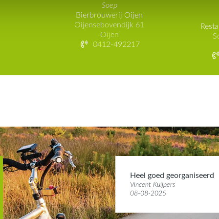
Soep
Bierbrouwerij Oijen
Oijensebovendijk 61
Resta
Oijen
S
0412-492217
Heel goed georganiseerd
Vincent Kuijpers
08-08-2025