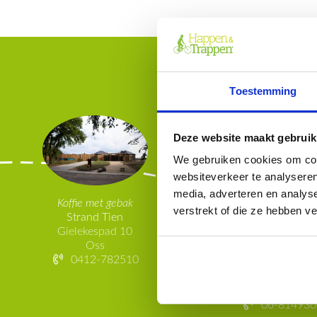
Toestemming
Deze website maakt gebruik
We gebruiken cookies om cont
websiteverkeer te analyseren
media, adverteren en analys
Koffie met gebak
verstrekt of die ze hebben v
Strand Tien
Gielekespad 10
Oss
Voorgerecht
0412-782510
De Wildse Hu
Leeuwkesgraaf
Maren-Kesse
06-814930