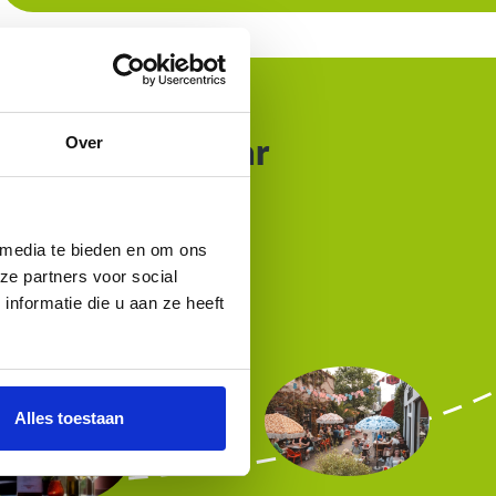
gje
Over
ngs de Maas, naar
t?
restaurants
 media te bieden en om ons
ze partners voor social
nformatie die u aan ze heeft
Alles toestaan