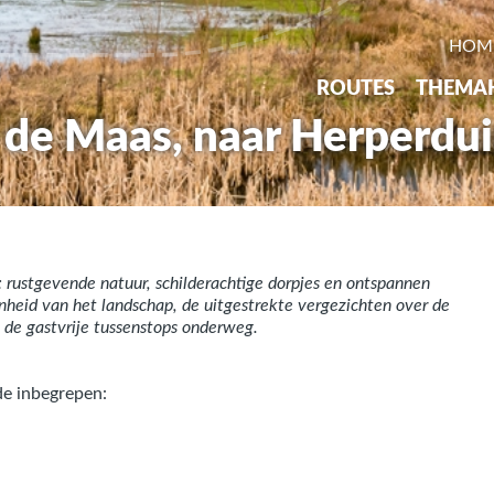
HOM
ROUTES
THEMA
s de Maas, naar Herperdu
 rustgevende natuur, schilderachtige dorpjes en ontspannen
nheid van het landschap, de uitgestrekte vergezichten over de
n de gastvrije tussenstops onderweg.
de inbegrepen: