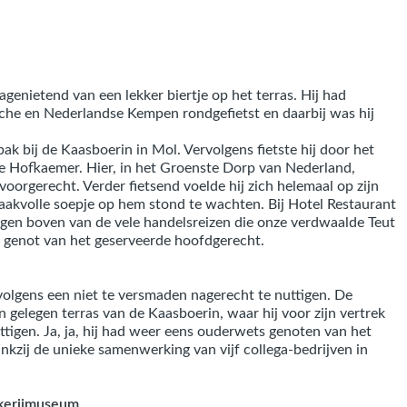
 nagenietend van een lekker biertje op het terras. Hij had
che en Nederlandse Kempen rondgefietst en daarbij was hij
ak bij de Kaasboerin in Mol. Vervolgens fietste hij door het
e Hofkaemer. Hier, in het Groenste Dorp van Nederland,
oorgerecht. Verder fietsend voelde hij zich helemaal op zijn
maakvolle soepje op hem stond te wachten. Bij Hotel Restaurant
en boven van de vele handelsreizen die onze verdwaalde Teut
t genot van het geserveerde hoofdgerecht.
rvolgens een niet te versmaden nagerecht te nuttigen. De
 gelegen terras van de Kaasboerin, waar hij voor zijn vertrek
ttigen. Ja, ja, hij had weer eens ouderwets genoten van het
kzij de unieke samenwerking van vijf collega-bedrijven in
kerijmuseum