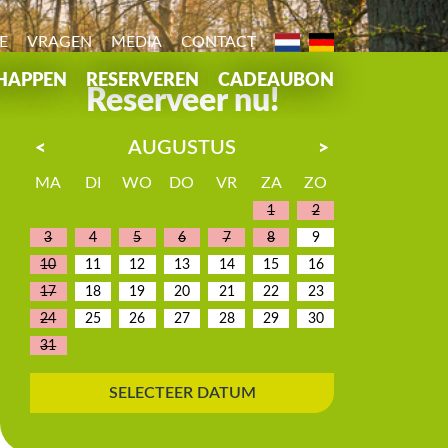
E
VRAGEN
MEDIA
CONTACT
HAPPEN
RESERVEREN
CADEAUBON
Reserveer nu!
AUGUSTUS
<
>
MA
DI
WO
DO
VR
ZA
ZO
1
2
3
4
5
6
7
8
9
10
11
12
13
14
15
16
17
18
19
20
21
22
23
24
25
26
27
28
29
30
31
SELECTEER DATUM