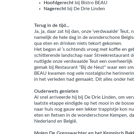
Hoofdgerecht
bij Bistro BEAU
Nagerecht
bij De Drie Linden
Terug in de tijd...
Ja, ja, daar zat hij dan, onze 'verdwaalde' Teut,
namelijk de hele dag in de wonderschone Belgis
qua eten en drinken niets tekort gekomen.
Het begon al ’s ochtends vroeg met koffie en geb
schitterende landschap naar Streekrestaurant d
nuttigde onze verdwaalde Teut een overheerlijk v
gemak bij Restaurant ''Bij de Neut'' waar een s
BEAU kwamen nog vele nostalgische herinnering
in het verleden had gemaakt. Dit alles onder he
Ouderwets genieten
Al snel arriveerde hij bij De Drie Linden, om ve
laatste etappe eindigde op het mooi in de bossen
naar huis nog gauw een lekker trappistje kon nu
eten en fietsen in de wonderschone Kempen, dan
Nederland en België.
Molen De Grenswachter en het Kempisch Bak