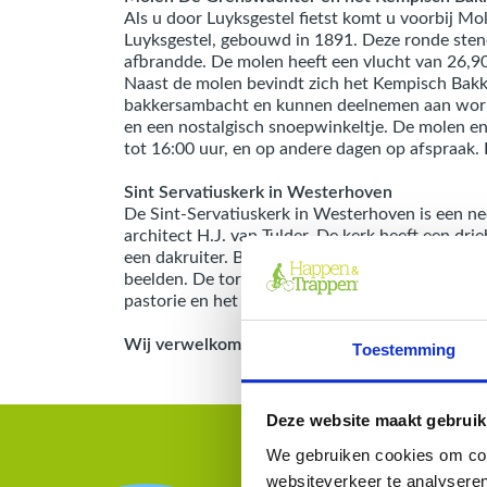
Als u door Luyksgestel fietst komt u voorbij M
Luyksgestel, gebouwd in 1891. Deze ronde sten
afbrandde. De molen heeft een vlucht van 26,90
Naast de molen bevindt zich het Kempisch Bakk
bakkersambacht en kunnen deelnemen aan work
en een nostalgisch snoepwinkeltje. De molen e
tot 16:00 uur, en op andere dagen op afspraak. E
Sint Servatiuskerk in Westerhoven
De Sint-Servatiuskerk in Westerhoven is een 
architect H.J. van Tulder. De kerk heeft een dri
een dakruiter. Binnenin bevinden zich neogotis
beelden. De toren herbergt twee klokken: een ui
pastorie en het kerkhofhek, is een rijksmonume
Wij verwelkomen u graag op deze Happen en T
Toestemming
Deze website maakt gebruik
We gebruiken cookies om cont
websiteverkeer te analyseren