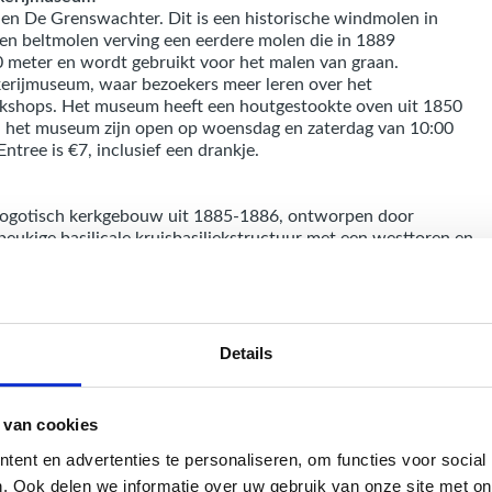
olen De Grenswachter. Dit is een historische windmolen in
en beltmolen verving een eerdere molen die in 1889
 meter en wordt gebruikt voor het malen van graan.
erijmuseum, waar bezoekers meer leren over het
shops. Het museum heeft een houtgestookte oven uit 1850
n het museum zijn open op woensdag en zaterdag van 10:00
ntree is €7, inclusief een drankje.
neogotisch kerkgebouw uit 1885-1886, ontworpen door
ebeukige basilicale kruisbasiliekstructuur met een westtoren en
che elementen, waaronder een hoogaltaar uit 1886 en diverse
t 1556 en een uit 1442. Het kerkcomplex, inclusief de
nt.
rappen route!
Details
 van cookies
Hoe ziet een da
ent en advertenties te personaliseren, om functies voor social
. Ook delen we informatie over uw gebruik van onze site met on