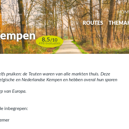
HOM
ROUTES
THEMA
 Kempen
8,5
/
10
498 evaluaties
lfs pruiken: de Teuten waren van alle markten thuis. Deze
Belgische en Nederlandse Kempen en hebben overal hun sporen
rp van Europa.
de inbegrepen:
aemer