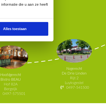
de Kempen
eruit?
nformatie die u aan ze heeft
restaurants
Alles toestaan
Nagerecht
De Drie Linden
Hoofdgerecht
Rijt 2
Bistro BEAU
Luyksgestel
Hof 82A
0497-541500
Bergeijk
0497-575501