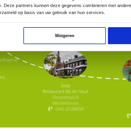
Teutenland in 
e. Deze partners kunnen deze gegevens combineren met andere i
erzameld op basis van uw gebruik van hun services.
Maak kennis met onze gastvrije 
Weigeren
Hofkaemer
96
Soep
Restaurant Bij de Neut
Dorpstraat 8
Westerhoven
040-2028004