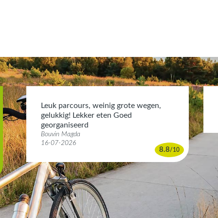
Leuk parcours, weinig grote wegen,
gelukkig! Lekker eten Goed
georganiseerd
Bouvin Magda
16-07-2026
8.8
/
10
0