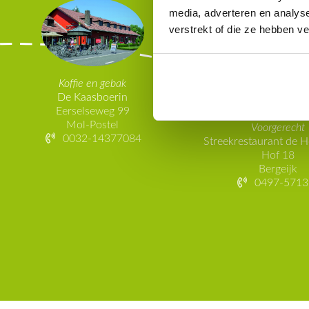
media, adverteren en analys
verstrekt of die ze hebben v
Koffie en gebak
De Kaasboerin
Eerselseweg 99
Mol-Postel
Voorgerecht
0032-14377084
Streekrestaurant de 
Hof 18
Bergeijk
0497-5713