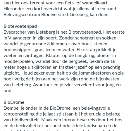
kan hier ook terecht voor een fiets- of wandelkaart.
Hieronder een kort overzicht wat je allemaal in en rond
Belevingscentrum Biodiversiteit Lieteberg kan doen:
Blotevoetenpad
Eyecatcher van Lieteberg is het Blotevoetenpad. Het eerste
in Vlaanderen in zijn soort. Zonder schoenen en sokken
wandel je gedurende 3 kilometer over hout, stenen,
boomsnippers, gras, leem en water. Elke stap prikkelt je
voeten en zintuigen. Klauter op de hangbrug, ploeter in
modderpoelen, wandel door de bergbeek, beklim de 18
meter hoge uitkijktoren en trakteer jezelf op een prachtig
uitzicht. Houd zeker even halt op de Jommekestoren en zie
hoe ijverig de bijen aan het werk zijn rond de bijenkasten
van Lieteberg. Avontuur en plezier verzekerd voor jong én
oud!
BioDrome
Dompel je onder in de BioDrome, een belevingsvolle
tentoonstelling die je laat stilstaan bij het cruciale belang
van biodiversiteit. Maak een interactieve reis door het bos
en de beekvallei tot het postindustriële landschap en de