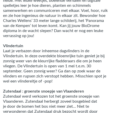
heide. Met leuke weetjes, boeiende verhalen en digitale
spelletjes leer je hoe dieren, planten en schimmels
samenwerken en communiceren met elkaar. Voel, hoor, ruik
en zie hoe ingenieus de natuur in elkaar zit. Bewonder hoe
Charles Wellens’ 33 meter lange schilderij, het ‘Panorama
van de Kempen’ tot leven komt. Kan jij jouw BioDrome
diploma in de wacht slepen? Dan wacht er nog een leuke
verrassing op jou!
Vlindertuin
Laat je verbazen door inheemse dagvlinders in de
Vlindertuin. In deze overdekte bloemrijke tuin geniet je bij
zonnig weer van de kleurrijke fladderaars die om je heen
vliegen. De Vlindertuin is open van 1 mei t.e.m. 30
september. Geen zonnig weer? Ga dan op zoek waar de
vlinders en rupsen zich verstopt hebben. Misschien spot je
wel een vlindereitje of -pop!
Zutendaal : groenste snoepje van Vlaanderen
Zutendaal werd verkozen tot het groenste snoepje van
Vlaanderen. Zutendaal herbergt zoveel bosgebied dat
je door de bomen het bos niet meer ziet… Niet te
verwonderen dat Zutendaal druk bezocht wordt door