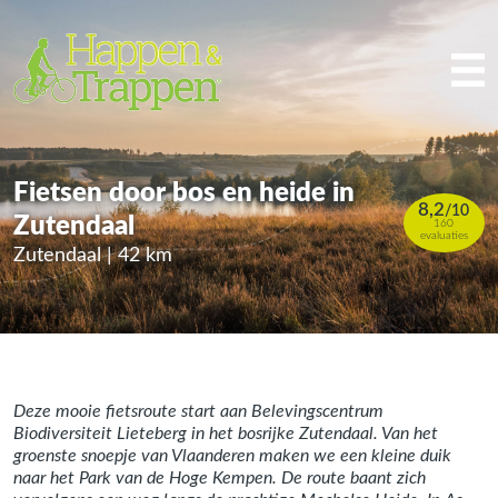
Fietsen door bos en heide in
8,2
/
10
Zutendaal
160
evaluaties
Zutendaal | 42 km
Deze mooie fietsroute start aan Belevingscentrum
Biodiversiteit Lieteberg in het bosrijke Zutendaal. Van het
groenste snoepje van Vlaanderen maken we een kleine duik
naar het Park van de Hoge Kempen. De route baant zich