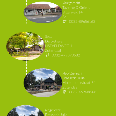
Voorgerecht
Taverne D’Oelend
Bilzerweg 14
As
0032-89656163
Soep
De Sjetterei
LISEVELDWEG 1
Zutendaal
0032-479870682
Hoofdgerecht
Brasserie Julia
Molenblookstraat 64
Zutendaal
0032-469688445
Nagerecht
Brasserie Julia