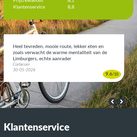
Prijs/kwaliteit
8,1
Klantenservice
8,8
Heel tevreden, mooie route, lekker eten en
zoals verwacht de warme mentaliteit van de
Limburgers, echte aanrader
Corbesier
30-05-2026
9.6
/
10
Klantenservice