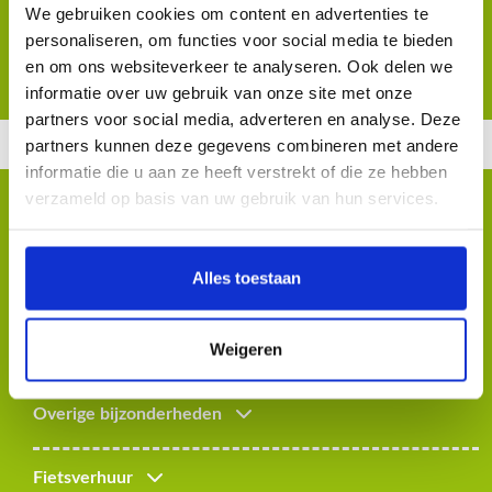
31
We gebruiken cookies om content en advertenties te
MEDIA
personaliseren, om functies voor social media te bieden
SELECTEER DATUM
CONTACT
en om ons websiteverkeer te analyseren. Ook delen we
informatie over uw gebruik van onze site met onze
ROUTES
partners voor social media, adverteren en analyse. Deze
THEMAHAPPEN
partners kunnen deze gegevens combineren met andere
informatie die u aan ze heeft verstrekt of die ze hebben
RESERVEREN
verzameld op basis van uw gebruik van hun services.
Aanvullende informatie
CADEAUBON
Alles toestaan
Weigeren
Sluitingsdagen
Overige bijzonderheden
Fietsverhuur