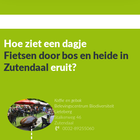
Hoe ziet een dagje
Fietsen door bos en heide in
Zutendaal
eruit?
Maak kennis met onze gastvrije restaurants
Koffie en gebak
Belevingscentrum Biodiversiteit
Lieteberg
Stalkerweg 46
Zutendaal
0032-89255060