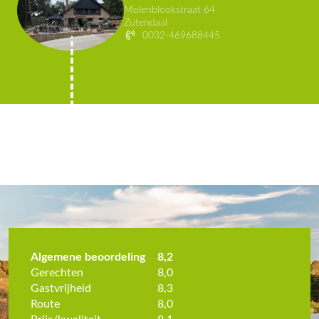
Molenblookstraat 64
Zutendaal
0032-469688445
Algemene beoordeling
8,2
Gerechten
8,0
Gastvrijheid
8,3
Route
8,0