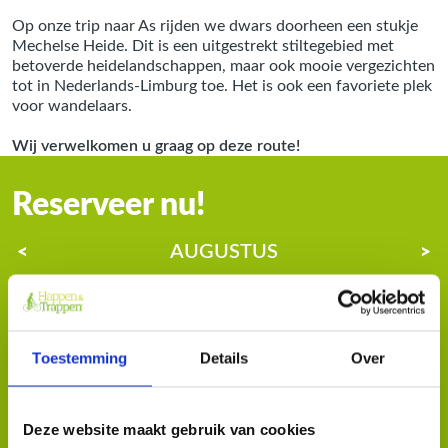
Op onze trip naar As rijden we dwars doorheen een stukje
Mechelse Heide. Dit is een uitgestrekt stiltegebied met
betoverde heidelandschappen, maar ook mooie vergezichten
tot in Nederlands-Limburg toe. Het is ook een favoriete plek
voor wandelaars.
Wij verwelkomen u graag op deze route!
Reserveer nu!
AUGUSTUS
<
>
MA
DI
WO
DO
VR
ZA
ZO
1
2
3
4
5
6
7
8
9
Toestemming
Details
Over
10
11
12
13
14
15
16
17
18
19
HOME
20
21
22
23
24
25
26
27
28
29
30
Deze website maakt gebruik van cookies
VRAGEN