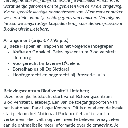
vervolgens een weg langs de prachtige Mechelse Heide. In As
wordt de tijd genomen om te genieten van de rurale omgeving.
Via de sprookjesachtige dennenbossen van Wiemesmeer maken
we een klein ommetje richting grens van Lanaken. Vervolgens
fietsen we langs rustige bospaden terug naar Belevingscentrum
Biodiversiteit Lieteberg.
Arrangement (prijs: € 47,95 p.p.)
Bij deze Happen en Trappen is het volgende inbegrepen :
Koffie en Gebak
bij Belevingscentrum Biodiversiteit
Lieteberg
Voorgerecht
bij Taverne D’Oelend
Borrelhapjes
bij De Sjetterei
Hoofdgerecht en nagerecht
bij Brasserie Julia
Belevingscentrum Biodiversiteit Lieteberg
Deze heerlijke fietstocht start vanaf Belevingscentrum
Biodiversiteit Lieteberg. Één van de toegangspoorten van
het Nationaal Park Hoge Kempen. Dit is niet alleen de ideale
startplek om het Nationaal Park per fiets of te voet te
verkennen. Hier valt nog veel meer te beleven. Vraag zeker
aan de onthaalbalie meer informatie over de omgeving. Je