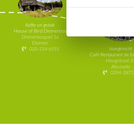
Koffie en gebak
House of Bird Diemerbos
Diemerbospad 1a
Diemen
Voorgerecht
020-214 6555
Café Restaurant de E
Hoogstraat 3
Abcoude
0294-2872