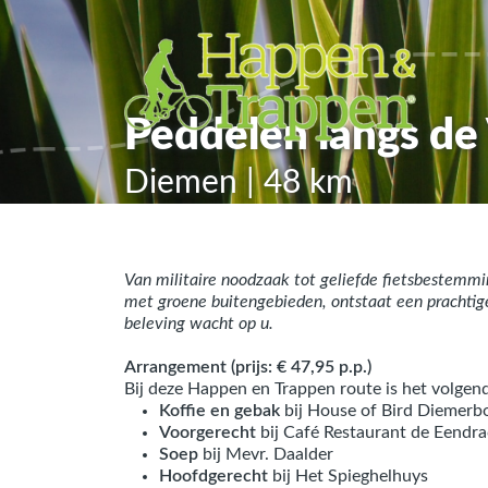
Peddelen langs de
Diemen | 48 km
Van militaire noodzaak tot geliefde fietsbestemmi
met groene buitengebieden, ontstaat een prachtig
beleving wacht op u.
Arrangement (prijs: € 47,95 p.p.)
Bij deze Happen en Trappen route is het volgen
Koffie en gebak
bij House of Bird Diemerb
Voorgerecht
bij Café Restaurant de Eendr
Soep
bij Mevr. Daalder
Hoofdgerecht
bij Het Spieghelhuys