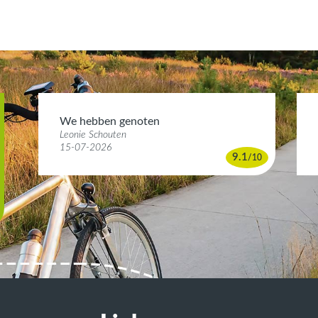
We hebben genoten
Leonie Schouten
15-07-2026
9.1
/
10
0