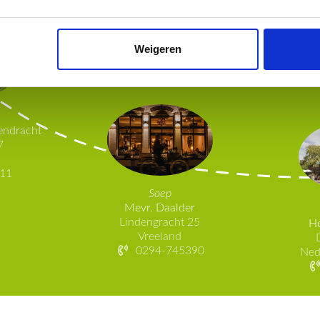
Maak kennis met onze gastvrije 
Weigeren
endracht
7
11
Soep
Mevr. Daalder
Lindengracht 25
He
Vreeland
0294-745390
Ned