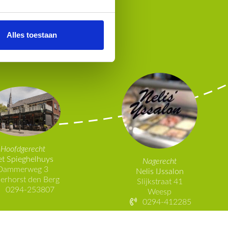
restaurants
Alles toestaan
Hoofdgerecht
t Spieghelhuys
Nagerecht
Dammerweg 3
Nelis IJssalon
erhorst den Berg
Slijkstraat 41
0294-253807
Weesp
0294-412285