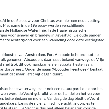
. Al in de 6e eeuw voor Christus was hier een nederzetting,
r. Met name in de 19e eeuw werden verschillende
n de Hollandse Waterlinie. In de fraaie historische
erijen voor jenever en brandewijn gevestigd. De oude panden
ante achtergrond voor een wandeling door deze vestingstad.
 zuidoosten van Amsterdam. Fort Abcoude behoorde tot de
ruik genomen. Abcoude is daarnaast bekend vanwege de Vrije
snel trok dit ook marskramers en straatartiesten aan,
ar dorpsfeest. Onder de naam ‘Abcouder Feestweek’ bestaat
ement dat maar liefst vijf dagen duurt.
e historische waterweg, maar ook een natuurparel die door het
uwen werd de Vecht gebruikt voor de handel en het vervoer
len, buitenhuizen en molens. Vandaag de dag biedt de Vecht
delaars. Langs de rivier zijn schilderachtige dorpjes te
til te staan. De Vecht is dus niet alleen belangrijk voor de