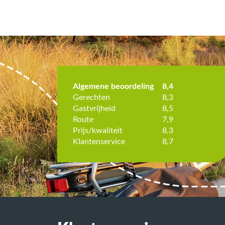
de omgeving
Zeer mooie route, heel goede
Algemene beoordeling
8,4
 kant.
gerechten; perfect!
Gerechten
8,3
Elsa de Boer
Gastvrijheid
8,5
20-07-2024
Route
7,9
9.9
9.1
/
10
/
1
Prijs/kwaliteit
8,3
Klantenservice
8,7