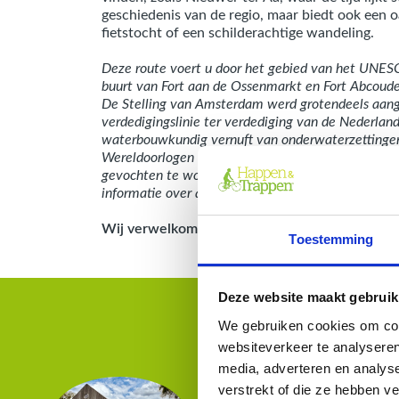
geschiedenis van de regio, maar biedt ook een o
fietstocht of een schilderachtige wandeling.
Deze route voert u door het gebied van het UNESC
buurt van Fort aan de Ossenmarkt en Fort Abcoud
De Stelling van Amsterdam werd grotendeels aang
verdedigingslinie ter verdediging van de Nederland
waterbouwkundig vernuft van onderwaterzettingen 
Wereldoorlogen werd de Stelling wel in staat van 
gevochten te worden. Veel van de forten en batte
informatie over activiteiten op de forten zie
www.s
Wij verwelkomen u graag op deze Happen en T
Toestemming
Deze website maakt gebruik
We gebruiken cookies om cont
websiteverkeer te analyseren
media, adverteren en analys
verstrekt of die ze hebben v