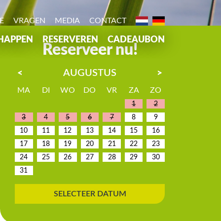
E
VRAGEN
MEDIA
CONTACT
HAPPEN
RESERVEREN
CADEAUBON
Reserveer nu!
0
AUGUSTUS
<
>
ies
MA
DI
WO
DO
VR
ZA
ZO
1
2
3
4
5
6
7
8
9
10
11
12
13
14
15
16
17
18
19
20
21
22
23
24
25
26
27
28
29
30
31
SELECTEER DATUM