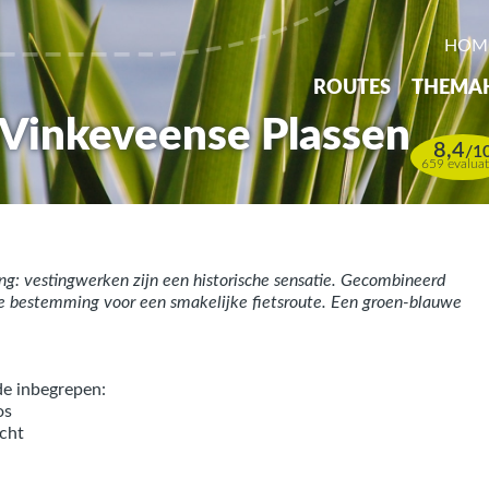
HOM
ROUTES
THEMA
 Vinkeveense Plassen
8,4
/
1
659 evaluat
ng: vestingwerken zijn een historische sensatie. Gecombineerd
e bestemming voor een smakelijke fietsroute. Een groen-blauwe
de inbegrepen:
os
acht