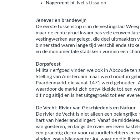
Nagerecht
bij Nelis IJssalon
Jenever en brandewijn
De eerste tussenstop is in de vestingstad Weesp
maar de echte groei kwam pas vele eeuwen late
vestingwerken aangelegd, die deel uitmaakten va
binnenstad waren lange tijd verschillende stok
en de monumentale stadskern vormen een charm
Dorpsfeest
Militair erfgoed vinden we ook in Abcoude ten
Stelling van Amsterdam maar werd nooit in geb
Paardenmarkt die vanaf 1471 werd gehouden. Al 
waardoor de markt zich ontwikkelde tot een wa
dit nog altijd en is het uitgegroeid tot een even
De Vecht: Rivier van Geschiedenis en Natuur
De rivier de Vecht is niet alleen een belangrijk
hart van Nederland slingert. Vanaf de middelee
van goederen, en langs de rivier verrezen kaste
een prachtig decor voor natuurliefhebbers en wan
vinden, zoals Nieuwer ter Aa, waar de tijd lijkt s