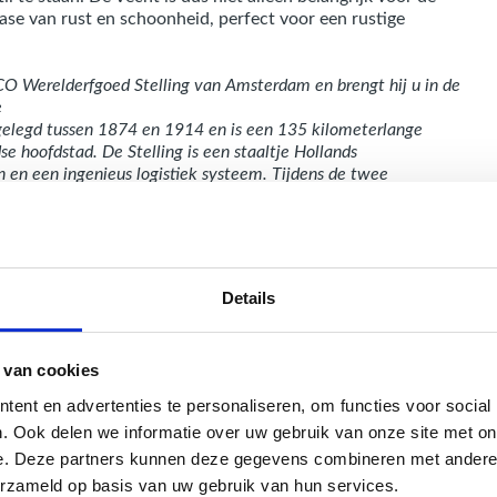
ase van rust en schoonheid, perfect voor een rustige
O Werelderfgoed Stelling van Amsterdam en brengt hij u in de
e
elegd tussen 1874 en 1914 en is een 135 kilometerlange
se hoofdstad. De Stelling is een staaltje Hollands
en een ingenieus logistiek systeem. Tijdens de twee
verdediging gebracht, maar er hoefde nooit daadwerkelijk
rijen hebben nu een andere bestemming gekregen. Voor meer
tellingvanamsterdam.nl
rappen route!
Details
 van cookies
Hoe ziet een da
ent en advertenties te personaliseren, om functies voor social
. Ook delen we informatie over uw gebruik van onze site met on
Peddelen langs
e. Deze partners kunnen deze gegevens combineren met andere i
Plassen
eruit?
erzameld op basis van uw gebruik van hun services.