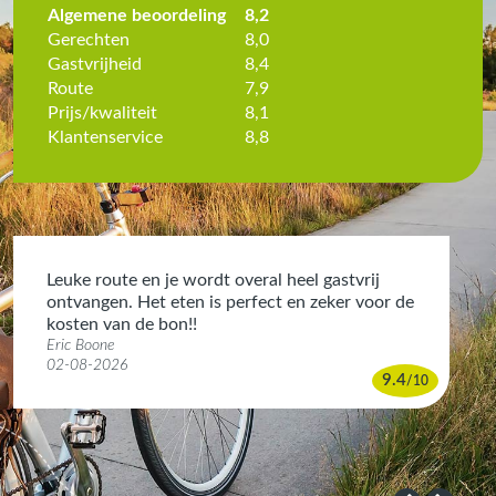
Algemene beoordeling
8,2
Gerechten
8,0
Gastvrijheid
8,4
Route
7,9
Prijs/kwaliteit
8,1
Klantenservice
8,8
Leuke route en je wordt overal heel gastvrij
ontvangen. Het eten is perfect en zeker voor de
kosten van de bon!!
Eric Boone
02-08-2026
9.4
/
10