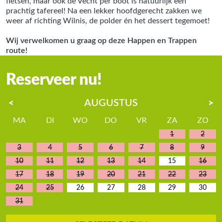
fietsen, maar ook de Vecht per boot is natuurlijk een
prachtig tafereel! Na een lekker hoofdgerecht zakken we
weer af richting Wilnis, de polder én het dessert tegemoet!
Wij verwelkomen u graag op deze Happen en Trappen
route!
Reserveer nu!
AUGUSTUS
<
>
MA
DI
WO
DO
VR
ZA
ZO
1
2
3
4
5
6
7
8
9
10
11
12
13
14
15
16
17
18
19
20
21
22
23
24
25
26
27
28
29
30
31