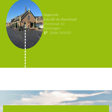
Nagerecht
Eetcafé de Voorstraat
Voorstraat 13
Kockengen
0346-241455