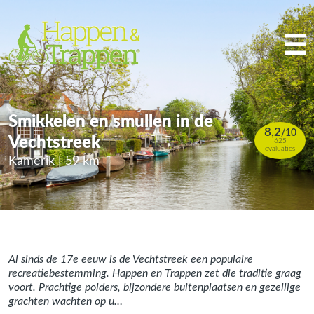
Smikkelen en smullen in de
8,2
/
10
Vechtstreek
625
evaluaties
Kamerik | 59 km
Al sinds de 17e eeuw is de Vechtstreek een populaire
recreatiebestemming. Happen en Trappen zet die traditie graag
voort. Prachtige polders, bijzondere buitenplaatsen en gezellige
grachten wachten op u…