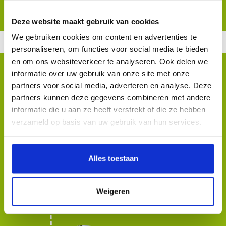
Fietsverhuur
HOME
Deze website maakt gebruik van cookies
VRAGEN
We gebruiken cookies om content en advertenties te
MEDIA
personaliseren, om functies voor social media te bieden
CONTACT
en om ons websiteverkeer te analyseren. Ook delen we
informatie over uw gebruik van onze site met onze
Hoe ziet een dagje
ROUTES
partners voor social media, adverteren en analyse. Deze
Smikkelen en smullen in de
THEMAHAPPEN
partners kunnen deze gegevens combineren met andere
informatie die u aan ze heeft verstrekt of die ze hebben
Vechtstreek
eruit?
RESERVEREN
verzameld op basis van uw gebruik van hun services.
CADEAUBON
Maak kennis met onze gastvrije restaurants
Alles toestaan
Koffie en lekkernij
Buitenplaats Kameryck
Oortjespad 3
Weigeren
Kamerik
0348-400771