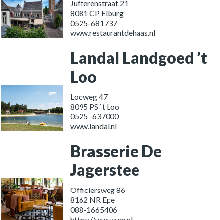
Jufferenstraat 21
8081 CP Elburg
0525-681737
www.restaurantdehaas.nl
Landal Landgoed ’t
Loo
Looweg 47
8095 PS `t Loo
0525 -637000
www.landal.nl
Brasserie De
Jagerstee
Officiersweg 86
8162 NR Epe
088-1665406
https://www.rcn.nl