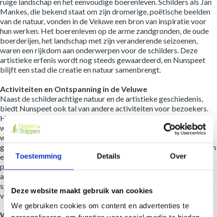
ruige landschap en het eenvoudige boerenleven. Schilders als Jan
Mankes, die bekend staat om zijn dromerige, poëtische beelden
van de natuur, vonden in de Veluwe een bron van inspiratie voor
hun werken. Het boerenleven op de arme zandgronden, de oude
boerderijen, het landschap met zijn veranderende seizoenen,
waren een rijkdom aan onderwerpen voor de schilders. Deze
artistieke erfenis wordt nog steeds gewaardeerd, en Nunspeet
blijft een stad die creatie en natuur samenbrengt.
Activiteiten en Ontspanning in de Veluwe
Naast de schilderachtige natuur en de artistieke geschiedenis,
biedt Nunspeet ook tal van andere activiteiten voor bezoekers.
Het Veluwemeer is perfect voor watersporten zoals zeilen,
windsurfen en zwemmen. In de omgeving zijn er verschillende
wandel- en fietspaden die bezoekers de kans geven om het
gebied in hun eigen tempo te verkennen. De vele natuurreservaten
Toestemming
Details
Over
en het beroemde Nationale Park De Hoge Veluwe bieden een
prachtig landschap voor rustgevende wandelingen of
HOME
avontuurlijke tochten. Of je nu van geschiedenis, kunst, natuur of
sport houdt, Nunspeet en de Veluwe bieden volop mogelijkheden
Deze website maakt gebruik van cookies
ROUTES
voor een veelzijdige ervaring.
We gebruiken cookies om content en advertenties te
THEMAHAPPEN
Wij verwelkomen u graag op deze Happen en Trappen