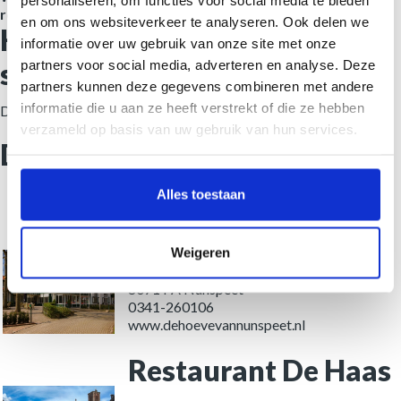
personaliseren, om functies voor social media te bieden
route!
RESERVEREN
en om ons websiteverkeer te analyseren. Ook delen we
Happen en Trappen -
informatie over uw gebruik van onze site met onze
CADEAUBON
startpunt in Nunspeet
partners voor social media, adverteren en analyse. Deze
VRAGEN
partners kunnen deze gegevens combineren met andere
informatie die u aan ze heeft verstrekt of die ze hebben
Deze route begint in Nunspeet bij De Hoeve van Nunspeet.
MEDIA
verzameld op basis van uw gebruik van hun services.
CONTACT
Deelnemende restaurants
De Hoeve van
Alles toestaan
Nunspeet
Weigeren
Elspeterweg 14
8071 PA Nunspeet
0341-260106
www.dehoevevannunspeet.nl
Restaurant De Haas