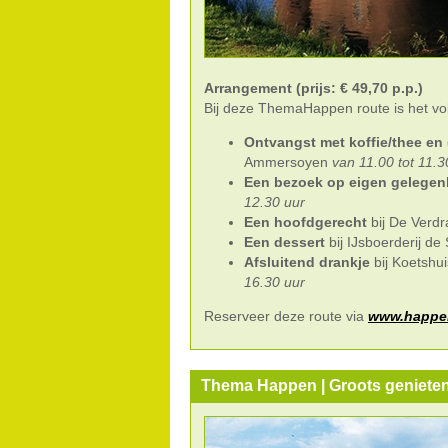
Arrangement (prijs: € 49,70 p.p.)
Bij deze ThemaHappen route is het vo
Ontvangst met koffie/thee en
Ammersoyen
van 11.00 tot 11.3
Een bezoek op eigen gelegen
12.30 uur
Een hoofdgerecht
bij De Verd
Een dessert
bij IJsboerderij d
Afsluitend drankje
bij Koetshu
16.30 uur
Reserveer deze route via
www.happen
Thema Happen | Groots genieten