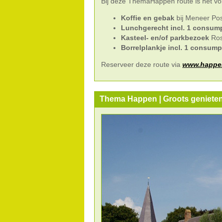
Bij deze ThemaHappen route is het vo
Koffie en gebak
bij Meneer Po
Lunchgerecht incl. 1 consum
Kasteel- en/of parkbezoek
Ros
Borrelplankje incl. 1 consump
Reserveer deze route via
www.happen
Thema Happen | Groots genieten